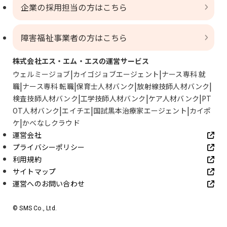
企業の採用担当の方はこちら
障害福祉事業者の方はこちら
株式会社エス・エム・エスの運営サービス
ウェルミージョブ
カイゴジョブエージェント
ナース専科 就
職
ナース専科 転職
保育士人材バンク
放射線技師人材バンク
検査技師人材バンク
工学技師人材バンク
ケア人材バンク
PT
OT人材バンク
エイチエ
国試黒本治療家エージェント
カイポ
ケ
かべなしクラウド
運営会社
プライバシーポリシー
利用規約
サイトマップ
運営へのお問い合わせ
© SMS Co., Ltd.