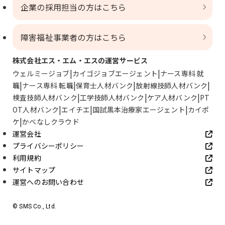
企業の採用担当の方はこちら
障害福祉事業者の方はこちら
株式会社エス・エム・エスの運営サービス
ウェルミージョブ
カイゴジョブエージェント
ナース専科 就
職
ナース専科 転職
保育士人材バンク
放射線技師人材バンク
検査技師人材バンク
工学技師人材バンク
ケア人材バンク
PT
OT人材バンク
エイチエ
国試黒本治療家エージェント
カイポ
ケ
かべなしクラウド
運営会社
プライバシーポリシー
利用規約
サイトマップ
運営へのお問い合わせ
© SMS Co., Ltd.