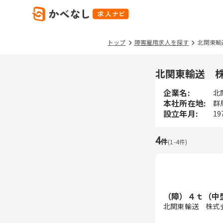
トップ
障害雇用求人を探す
北関東輸
北関東輸送 
企業名:
北
本社所在地:
群
設立年月:
19
4
件
(
1
-
4
件)
（障）４ｔ（中
北関東輸送 株式