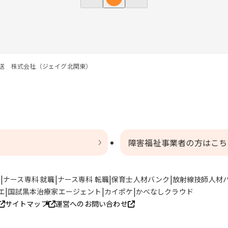
送 株式会社（ジェイグ北関東）
障害福祉事業者の方はこち
ト
ナース専科 就職
ナース専科 転職
保育士人材バンク
放射線技師人材
エ
国試黒本治療家エージェント
カイポケ
かべなしクラウド
サイトマップ
運営へのお問い合わせ