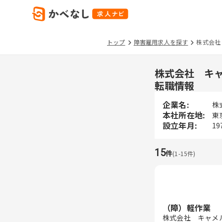
トップ
障害雇用求人を探す
株式会社
株式会社 キ
転職情報
企業名:
株
本社所在地:
東
設立年月:
19
15
件
(
1
-
15
件)
（障）軽作業 
株式会社 キャメ