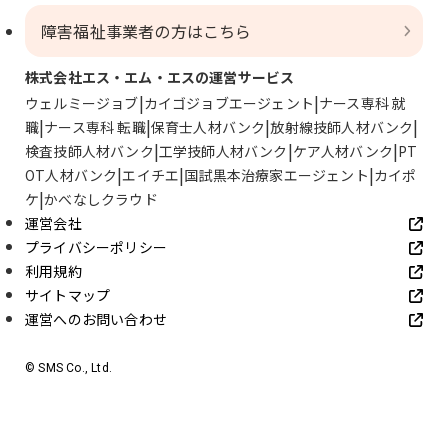
障害福祉事業者の方はこちら
株式会社エス・エム・エスの運営サービス
ウェルミージョブ
カイゴジョブエージェント
ナース専科 就
職
ナース専科 転職
保育士人材バンク
放射線技師人材バンク
検査技師人材バンク
工学技師人材バンク
ケア人材バンク
PT
OT人材バンク
エイチエ
国試黒本治療家エージェント
カイポ
ケ
かべなしクラウド
運営会社
プライバシーポリシー
利用規約
サイトマップ
運営へのお問い合わせ
© SMS Co., Ltd.