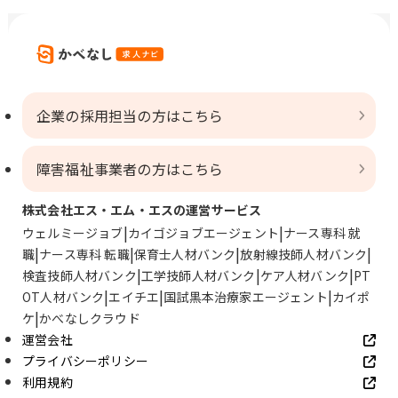
企業の採用担当の方はこちら
障害福祉事業者の方はこちら
株式会社エス・エム・エスの運営サービス
ウェルミージョブ
カイゴジョブエージェント
ナース専科 就
職
ナース専科 転職
保育士人材バンク
放射線技師人材バンク
検査技師人材バンク
工学技師人材バンク
ケア人材バンク
PT
OT人材バンク
エイチエ
国試黒本治療家エージェント
カイポ
ケ
かべなしクラウド
運営会社
プライバシーポリシー
利用規約