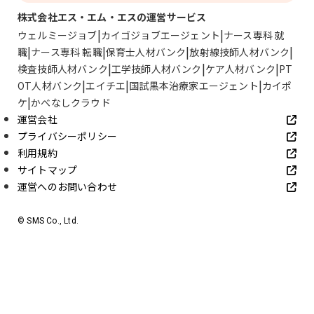
株式会社エス・エム・エスの運営サービス
ウェルミージョブ
カイゴジョブエージェント
ナース専科 就
職
ナース専科 転職
保育士人材バンク
放射線技師人材バンク
検査技師人材バンク
工学技師人材バンク
ケア人材バンク
PT
OT人材バンク
エイチエ
国試黒本治療家エージェント
カイポ
ケ
かべなしクラウド
運営会社
プライバシーポリシー
利用規約
サイトマップ
運営へのお問い合わせ
© SMS Co., Ltd.