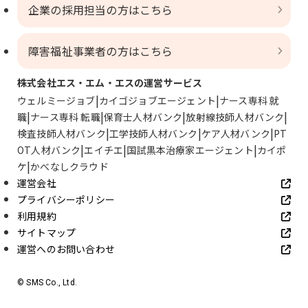
企業の採用担当の方はこちら
障害福祉事業者の方はこちら
株式会社エス・エム・エスの運営サービス
ウェルミージョブ
カイゴジョブエージェント
ナース専科 就
職
ナース専科 転職
保育士人材バンク
放射線技師人材バンク
検査技師人材バンク
工学技師人材バンク
ケア人材バンク
PT
OT人材バンク
エイチエ
国試黒本治療家エージェント
カイポ
ケ
かべなしクラウド
運営会社
プライバシーポリシー
利用規約
サイトマップ
運営へのお問い合わせ
© SMS Co., Ltd.