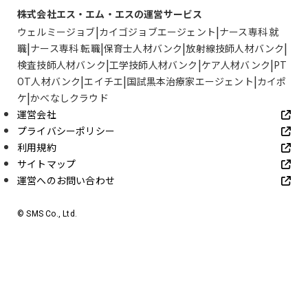
株式会社エス・エム・エスの運営サービス
ウェルミージョブ
カイゴジョブエージェント
ナース専科 就
職
ナース専科 転職
保育士人材バンク
放射線技師人材バンク
検査技師人材バンク
工学技師人材バンク
ケア人材バンク
PT
OT人材バンク
エイチエ
国試黒本治療家エージェント
カイポ
ケ
かべなしクラウド
運営会社
プライバシーポリシー
利用規約
サイトマップ
運営へのお問い合わせ
© SMS Co., Ltd.