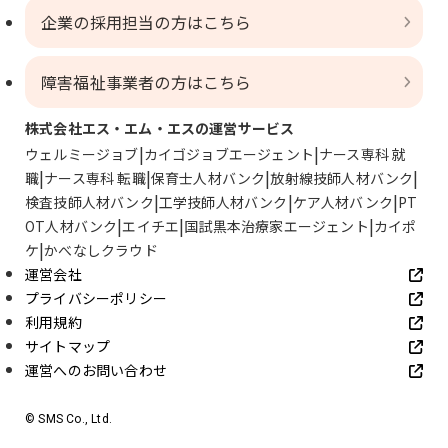
企業の採用担当の方はこちら
障害福祉事業者の方はこちら
株式会社エス・エム・エスの運営サービス
ウェルミージョブ
カイゴジョブエージェント
ナース専科 就
職
ナース専科 転職
保育士人材バンク
放射線技師人材バンク
検査技師人材バンク
工学技師人材バンク
ケア人材バンク
PT
OT人材バンク
エイチエ
国試黒本治療家エージェント
カイポ
ケ
かべなしクラウド
運営会社
プライバシーポリシー
利用規約
サイトマップ
運営へのお問い合わせ
© SMS Co., Ltd.