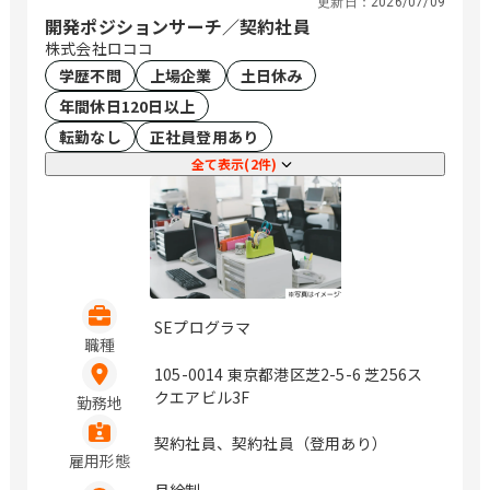
更新日：
2026/07/09
開発ポジションサーチ／契約社員
株式会社ロココ
学歴不問
上場企業
土日休み
年間休日120日以上
転勤なし
正社員登用あり
全て表示(2件)
SEプログラマ
職種
105-0014 東京都港区芝2-5-6 芝256ス
クエアビル3F
勤務地
契約社員、契約社員（登用あり）
雇用形態