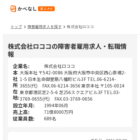
トップ
障害雇用求人を探す
株式会社ロココ
株式会社ロココの障害者雇用求人・転職情
報
企業名:
株式会社ロココ
本
大阪本社 〒542-0086 大阪府大阪市中央区西心斎橋2-
社
1-5 日本生命御堂筋八幡町ビル3F TEL.06-6214-
所
3655(代) FAX.06-6214-3656 東京本社 〒105-0014
在
東京都港区芝2-5-6 芝256スクエアビル3F TEL.03-
地:
3769-0655(代) FAX.03-3769-0656
設立年月:
1994年06月
売上高:
71億8000万円
従業員数:
689名