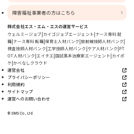
障害福祉事業者の方はこちら
株式会社エス・エム・エスの運営サービス
ウェルミージョブ
カイゴジョブエージェント
ナース専科 就
職
ナース専科 転職
保育士人材バンク
放射線技師人材バンク
検査技師人材バンク
工学技師人材バンク
ケア人材バンク
PT
OT人材バンク
エイチエ
国試黒本治療家エージェント
カイポ
ケ
かべなしクラウド
運営会社
プライバシーポリシー
利用規約
サイトマップ
運営へのお問い合わせ
© SMS Co., Ltd.