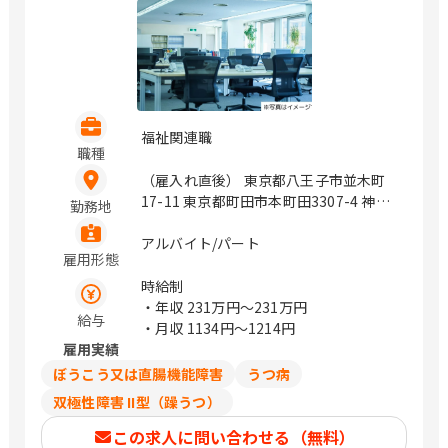
福祉関連職
職種
（雇入れ直後） 東京都八王子市並木町
17-11 東京都町田市本町田3307-4 神奈
勤務地
川県平塚市入野70 神奈川県平塚市大神
2108-1 神奈川県相模原市緑区大島3246
アルバイト/パート
雇用形態
神奈川県大和市中央6丁目12番4号 神奈
川県平塚市大神2048-1 （変更の範囲）
時給制
会社の定める範囲 / めじろ台、玉川学園
・年収
231万円〜231万円
給与
前、平塚、倉見、大和
・月収
1134円〜1214円
雇用実績
ぼうこう又は直腸機能障害
うつ病
双極性障害 II型（躁うつ）
この求人に問い合わせる（無料）