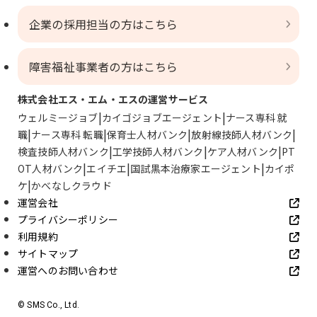
企業の採用担当の方はこちら
障害福祉事業者の方はこちら
株式会社エス・エム・エスの運営サービス
ウェルミージョブ
カイゴジョブエージェント
ナース専科 就
職
ナース専科 転職
保育士人材バンク
放射線技師人材バンク
検査技師人材バンク
工学技師人材バンク
ケア人材バンク
PT
OT人材バンク
エイチエ
国試黒本治療家エージェント
カイポ
ケ
かべなしクラウド
運営会社
プライバシーポリシー
利用規約
サイトマップ
運営へのお問い合わせ
© SMS Co., Ltd.