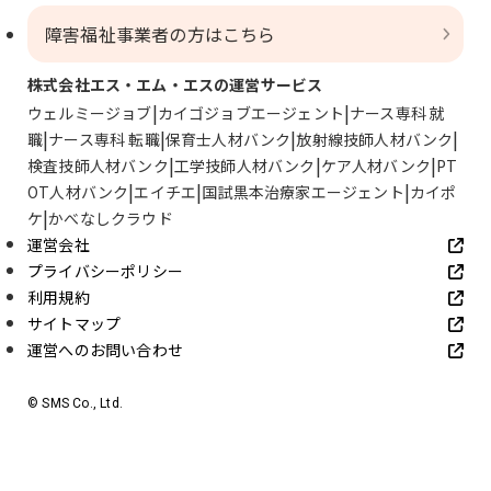
障害福祉事業者の方はこちら
株式会社エス・エム・エスの運営サービス
ウェルミージョブ
カイゴジョブエージェント
ナース専科 就
職
ナース専科 転職
保育士人材バンク
放射線技師人材バンク
検査技師人材バンク
工学技師人材バンク
ケア人材バンク
PT
OT人材バンク
エイチエ
国試黒本治療家エージェント
カイポ
ケ
かべなしクラウド
運営会社
プライバシーポリシー
利用規約
サイトマップ
運営へのお問い合わせ
© SMS Co., Ltd.