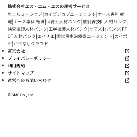
株式会社エス・エム・エスの運営サービス
ウェルミージョブ
カイゴジョブエージェント
ナース専科 就
職
ナース専科 転職
保育士人材バンク
放射線技師人材バンク
検査技師人材バンク
工学技師人材バンク
ケア人材バンク
PT
OT人材バンク
エイチエ
国試黒本治療家エージェント
カイポ
ケ
かべなしクラウド
運営会社
プライバシーポリシー
利用規約
サイトマップ
運営へのお問い合わせ
© SMS Co., Ltd.