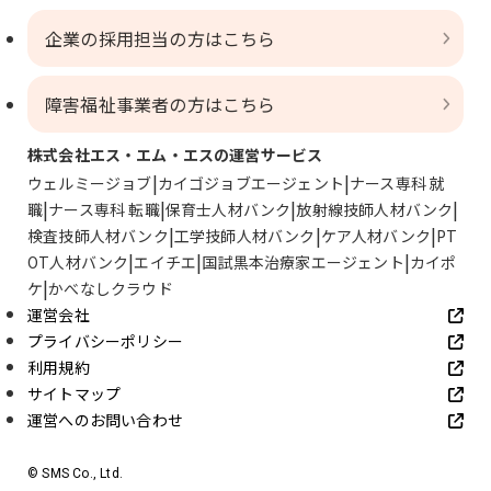
企業の採用担当の方はこちら
障害福祉事業者の方はこちら
株式会社エス・エム・エスの運営サービス
ウェルミージョブ
カイゴジョブエージェント
ナース専科 就
職
ナース専科 転職
保育士人材バンク
放射線技師人材バンク
検査技師人材バンク
工学技師人材バンク
ケア人材バンク
PT
OT人材バンク
エイチエ
国試黒本治療家エージェント
カイポ
ケ
かべなしクラウド
運営会社
プライバシーポリシー
利用規約
サイトマップ
運営へのお問い合わせ
© SMS Co., Ltd.