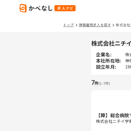
トップ
障害雇用求人を探す
株式会社
株式会社ニチ
企業名:
株
本社所在地:
神
設立年月:
19
7
件
(
1
-
7
件)
【障】総合病院
株式会社ニチイ学