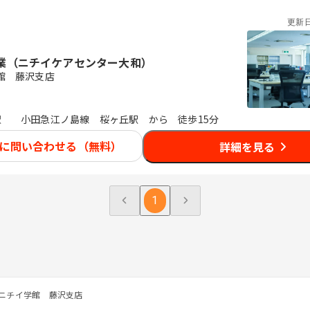
更新
業（ニチイケアセンター大和）
館 藤沢支店
駅
小田急江ノ島線 桜ヶ丘駅 から 徒歩15分
に問い合わせる（無料）
詳細を見る
1
ニチイ学館 藤沢支店