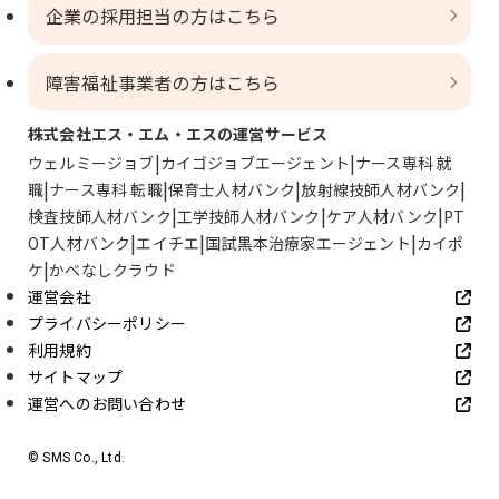
企業の採用担当の方はこちら
障害福祉事業者の方はこちら
株式会社エス・エム・エスの運営サービス
ウェルミージョブ
カイゴジョブエージェント
ナース専科 就
職
ナース専科 転職
保育士人材バンク
放射線技師人材バンク
検査技師人材バンク
工学技師人材バンク
ケア人材バンク
PT
OT人材バンク
エイチエ
国試黒本治療家エージェント
カイポ
ケ
かべなしクラウド
運営会社
プライバシーポリシー
利用規約
サイトマップ
運営へのお問い合わせ
© SMS Co., Ltd.