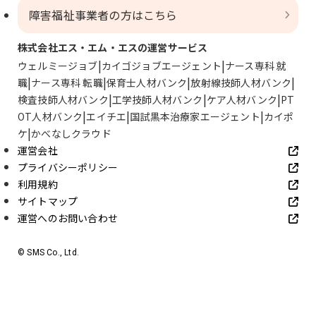
障害福祉事業者の方はこちら
株式会社エス・エム・エスの運営サービス
ウェルミージョブ
カイゴジョブエージェント
ナース専科 就
職
ナース専科 転職
保育士人材バンク
放射線技師人材バンク
検査技師人材バンク
工学技師人材バンク
ケア人材バンク
PT
OT人材バンク
エイチエ
国試黒本治療家エージェント
カイポ
ケ
かべなしクラウド
運営会社
プライバシーポリシー
利用規約
サイトマップ
運営へのお問い合わせ
© SMS Co., Ltd.