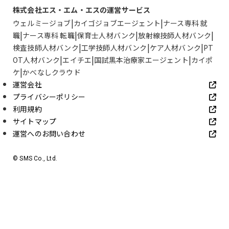
株式会社エス・エム・エスの運営サービス
ウェルミージョブ
カイゴジョブエージェント
ナース専科 就
職
ナース専科 転職
保育士人材バンク
放射線技師人材バンク
検査技師人材バンク
工学技師人材バンク
ケア人材バンク
PT
OT人材バンク
エイチエ
国試黒本治療家エージェント
カイポ
ケ
かべなしクラウド
運営会社
プライバシーポリシー
利用規約
サイトマップ
運営へのお問い合わせ
© SMS Co., Ltd.