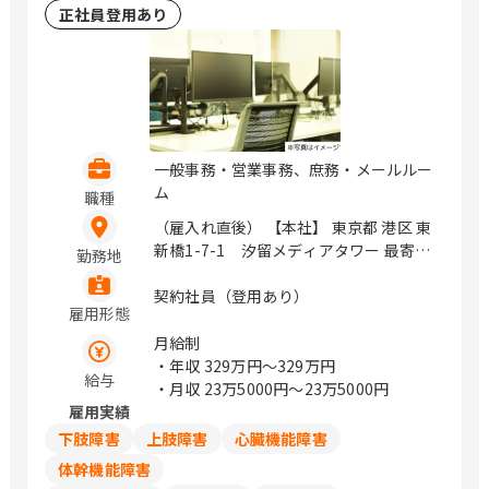
正社員登用あり
一般事務・営業事務、庶務・メールルー
ム
職種
（雇入れ直後） 【本社】 東京都 港区 東
新橋1-7-1 汐留メディアタワー 最寄
勤務地
り： ゆりかもめ、都営地下鉄大江戸線
汐留駅から徒歩1分 ＪＲ各線、ゆりかも
契約社員（登用あり）
雇用形態
め、東京メトロ銀座線、都営地下鉄浅草
線 新橋駅から徒歩7分 （変更の範囲）
月給制
会社の定める勤務地 / 汐留駅、新橋駅
・年収
329万円〜329万円
給与
・月収
23万5000円〜23万5000円
雇用実績
下肢障害
上肢障害
心臓機能障害
体幹機能障害