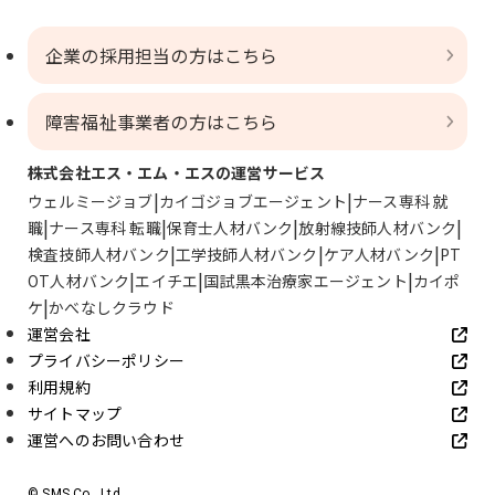
企業の採用担当の方はこちら
障害福祉事業者の方はこちら
株式会社エス・エム・エスの運営サービス
ウェルミージョブ
カイゴジョブエージェント
ナース専科 就
職
ナース専科 転職
保育士人材バンク
放射線技師人材バンク
検査技師人材バンク
工学技師人材バンク
ケア人材バンク
PT
OT人材バンク
エイチエ
国試黒本治療家エージェント
カイポ
ケ
かべなしクラウド
運営会社
プライバシーポリシー
利用規約
サイトマップ
運営へのお問い合わせ
© SMS Co., Ltd.