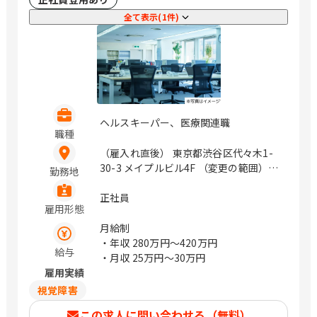
全て表示(1件)
ヘルスキーパー、医療関連職
職種
（雇入れ直後） 東京都渋谷区代々木1-
30-3 メイプルビル4F （変更の範囲）
勤務地
【勤務する可能性のある場所（店舗名
等）】 調布三鷹武蔵野店（東京都調布
正社員
雇用形態
市布田2-21-4-102） / 代々木
月給制
・年収
280万円〜420万円
給与
・月収
25万円〜30万円
雇用実績
視覚障害
この求人に問い合わせる（無料）