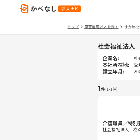
トップ
障害雇用求人を探す
社会福祉
社会福祉法人
企業名:
社
本社所在地:
愛
設立年月:
20
1
件
(
1
-
1
件)
介護職員／特別
社会福祉法人 樹