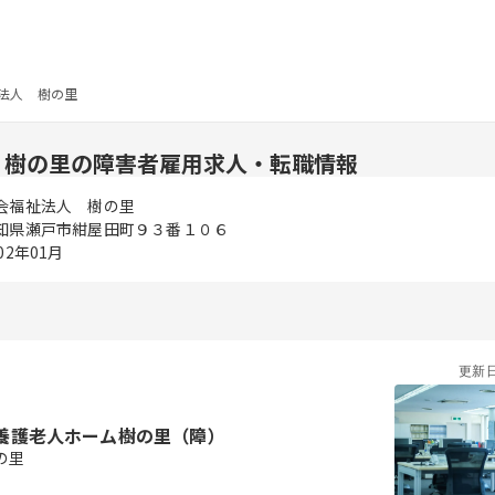
法人 樹の里
 樹の里の障害者雇用求人・転職情報
会福祉法人 樹の里
知県瀬戸市紺屋田町９３番１０６
02年01月
更新
養護老人ホーム樹の里（障）
の里