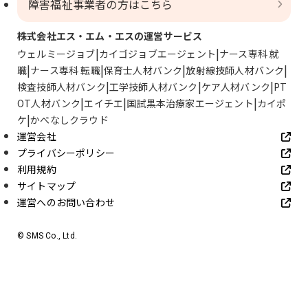
障害福祉事業者の方はこちら
株式会社エス・エム・エスの運営サービス
ウェルミージョブ
カイゴジョブエージェント
ナース専科 就
職
ナース専科 転職
保育士人材バンク
放射線技師人材バンク
検査技師人材バンク
工学技師人材バンク
ケア人材バンク
PT
OT人材バンク
エイチエ
国試黒本治療家エージェント
カイポ
ケ
かべなしクラウド
運営会社
プライバシーポリシー
利用規約
サイトマップ
運営へのお問い合わせ
© SMS Co., Ltd.