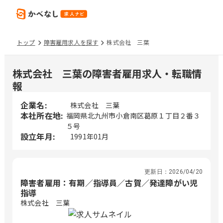
トップ
障害雇用求人を探す
株式会社 三葉
株式会社 三葉の障害者雇用求人・転職情
報
企業名:
株式会社 三葉
本社所在地:
福岡県北九州市小倉南区葛原１丁目２番３
５号
設立年月:
1991年01月
更新日：
2026/04/20
障害者雇用：有期／指導員／古賀／発達障がい児
指導
株式会社 三葉