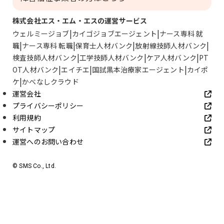
株式会社エス・エム・エスの運営サービス
ウェルミージョブ
カイゴジョブエージェント
ナース専科 就
職
ナース専科 転職
保育士人材バンク
放射線技師人材バンク
検査技師人材バンク
工学技師人材バンク
ケア人材バンク
PT
OT人材バンク
エイチエ
国試黒本治療家エージェント
カイポ
ケ
かべなしクラウド
運営会社
プライバシーポリシー
利用規約
サイトマップ
運営へのお問い合わせ
© SMS Co., Ltd.