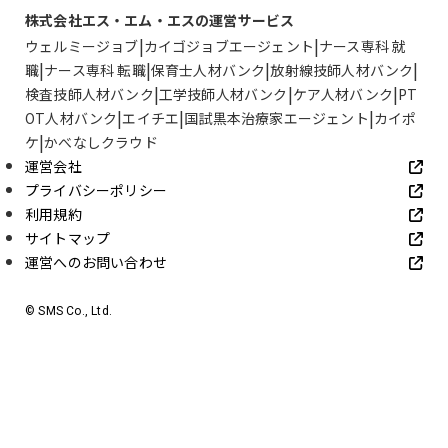
株式会社エス・エム・エスの運営サービス
ウェルミージョブ
カイゴジョブエージェント
ナース専科 就
職
ナース専科 転職
保育士人材バンク
放射線技師人材バンク
検査技師人材バンク
工学技師人材バンク
ケア人材バンク
PT
OT人材バンク
エイチエ
国試黒本治療家エージェント
カイポ
ケ
かべなしクラウド
運営会社
プライバシーポリシー
利用規約
サイトマップ
運営へのお問い合わせ
© SMS Co., Ltd.