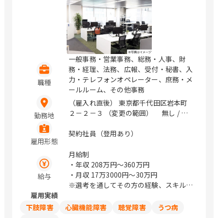
一般事務・営業事務、総務・人事、財
務・経理、法務、広報、受付・秘書、入
力・テレフォンオペレーター、庶務・メ
職種
ールルーム、その他事務
（雇入れ直後） 東京都千代田区岩本町
２－２－３ （変更の範囲） 無し / 神
勤務地
田、岩本町、小伝馬町、新日本橋
契約社員（登用あり）
雇用形態
月給制
・年収
208万円〜360万円
・月収
17万3000円〜30万円
給与
※選考を通してその方の経験、スキルに
雇用実績
より決定致します。
下肢障害
心臓機能障害
聴覚障害
うつ病