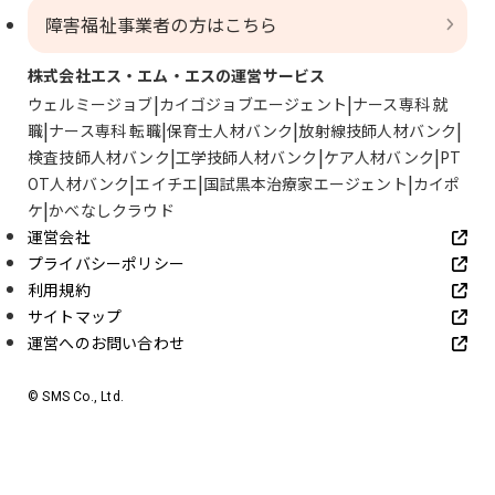
障害福祉事業者の方はこちら
株式会社エス・エム・エスの運営サービス
ウェルミージョブ
カイゴジョブエージェント
ナース専科 就
職
ナース専科 転職
保育士人材バンク
放射線技師人材バンク
検査技師人材バンク
工学技師人材バンク
ケア人材バンク
PT
OT人材バンク
エイチエ
国試黒本治療家エージェント
カイポ
ケ
かべなしクラウド
運営会社
プライバシーポリシー
利用規約
サイトマップ
運営へのお問い合わせ
© SMS Co., Ltd.