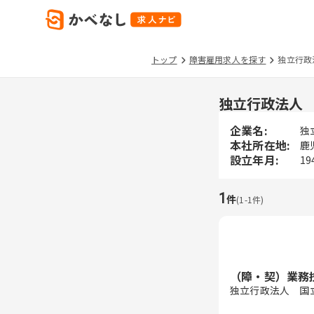
トップ
障害雇用求人を探す
独立行政
独立行政法人
企業名:
独
本社所在地:
鹿
設立年月:
19
1
件
(
1
-
1
件)
（障・契）業務
独立行政法人 国