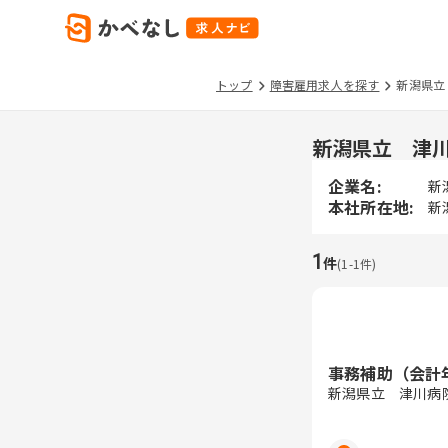
トップ
障害雇用求人を探す
新潟県立
新潟県立 津
企業名:
新
本社所在地:
新
1
件
(
1
-
1
件)
事務補助（会計
新潟県立 津川病