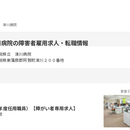
 津川病院
川病院の障害者雇用求人・転職情報
潟県立 津川病院
潟県東蒲原郡阿賀町津川２００番地
更新
年度任用職員）【障がい者専用求人】
院