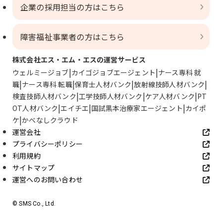
企業の採用担当の方はこちら
障害福祉事業者の方はこちら
株式会社エス・エム・エスの運営サービス
ウェルミージョブ
カイゴジョブエージェント
ナース専科 就
職
ナース専科 転職
保育士人材バンク
放射線技師人材バンク
検査技師人材バンク
工学技師人材バンク
ケア人材バンク
PT
OT人材バンク
エイチエ
国試黒本治療家エージェント
カイポ
ケ
かべなしクラウド
運営会社
プライバシーポリシー
利用規約
サイトマップ
運営へのお問い合わせ
© SMS Co., Ltd.