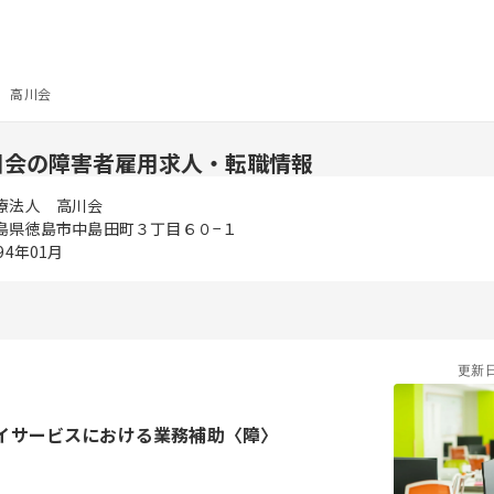
 高川会
川会の障害者雇用求人・転職情報
療法人 高川会
島県徳島市中島田町３丁目６０−１
94年01月
更新
イサービスにおける業務補助〈障〉