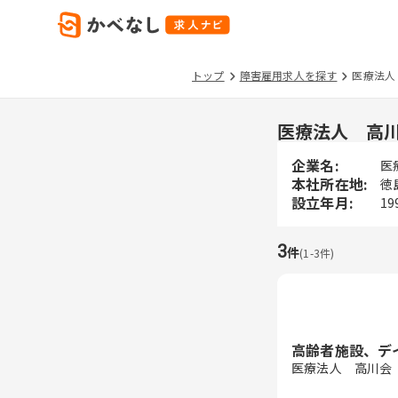
トップ
障害雇用求人を探す
医療法人
医療法人 高
企業名:
医
本社所在地:
徳
設立年月:
19
3
件
(
1
-
3
件)
高齢者施設、デ
医療法人 高川会