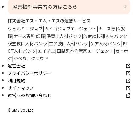
障害福祉事業者の方はこちら
株式会社エス・エム・エスの運営サービス
ウェルミージョブ
カイゴジョブエージェント
ナース専科 就
職
ナース専科 転職
保育士人材バンク
放射線技師人材バンク
検査技師人材バンク
工学技師人材バンク
ケア人材バンク
PT
OT人材バンク
エイチエ
国試黒本治療家エージェント
カイポ
ケ
かべなしクラウド
運営会社
プライバシーポリシー
利用規約
サイトマップ
運営へのお問い合わせ
© SMS Co., Ltd.