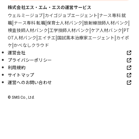
株式会社エス・エム・エスの運営サービス
ウェルミージョブ
カイゴジョブエージェント
ナース専科 就
職
ナース専科 転職
保育士人材バンク
放射線技師人材バンク
検査技師人材バンク
工学技師人材バンク
ケア人材バンク
PT
OT人材バンク
エイチエ
国試黒本治療家エージェント
カイポ
ケ
かべなしクラウド
運営会社
プライバシーポリシー
利用規約
サイトマップ
運営へのお問い合わせ
© SMS Co., Ltd.