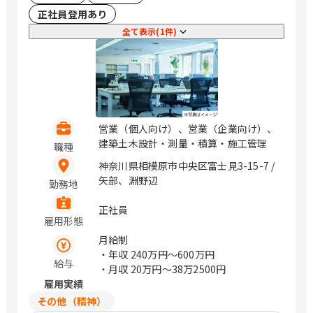
正社員登用あり
全て表示(1件)
営業（個人向け）、営業（企業向け）、
建築土木設計・測量・積算・施工管理
職種
神奈川県相模原市中央区富士見3-15-7 /
矢部、淵野辺
勤務地
正社員
雇用形態
月給制
・年収
240万円〜600万円
給与
・月収
20万円〜38万2500円
雇用実績
その他（精神）