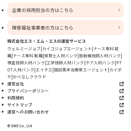
企業の採用担当の方はこちら
障害福祉事業者の方はこちら
株式会社エス・エム・エスの運営サービス
ウェルミージョブ
カイゴジョブエージェント
ナース専科 就
職
ナース専科 転職
保育士人材バンク
放射線技師人材バンク
検査技師人材バンク
工学技師人材バンク
ケア人材バンク
PT
OT人材バンク
エイチエ
国試黒本治療家エージェント
カイポ
ケ
かべなしクラウド
運営会社
プライバシーポリシー
利用規約
サイトマップ
運営へのお問い合わせ
© SMS Co., Ltd.