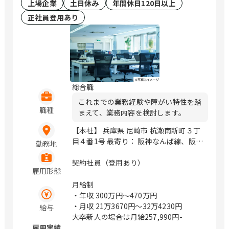
上場企業
土日休み
年間休日120日以上
正社員登用あり
総合職
これまでの業務経験や障がい特性を踏
職種
まえて、業務内容を検討します。
【本社】 兵庫県 尼崎市 杭瀬南新町３丁
目４番1号 最寄り： 阪神なんば線、阪神
勤務地
本線 大物駅から徒歩5分 【東初島事業
所】 兵庫県 尼崎市 東初島町1番地 最寄
契約社員（登用あり）
雇用形態
り： 阪神なんば線、阪神本線 大物駅か
ら徒歩15分 ※上記は雇入れ直後の勤務
月給制
地です。 （変更の範囲） 転勤を伴わな
・年収
300万円〜470万円
い当社事業所 / 大物
・月収
21万3670円〜32万4230円
給与
大卒新人の場合は月給257,990円-
雇用実績