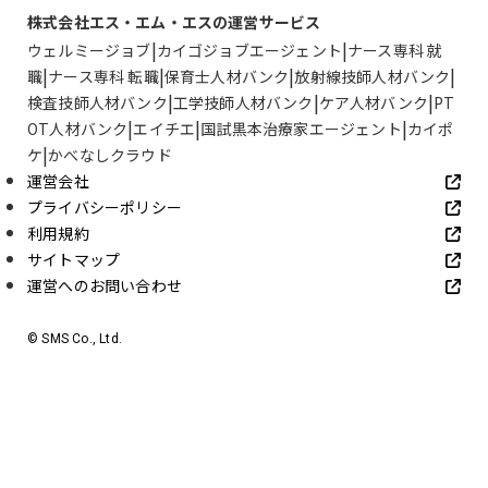
株式会社エス・エム・エスの運営サービス
ウェルミージョブ
カイゴジョブエージェント
ナース専科 就
職
ナース専科 転職
保育士人材バンク
放射線技師人材バンク
検査技師人材バンク
工学技師人材バンク
ケア人材バンク
PT
OT人材バンク
エイチエ
国試黒本治療家エージェント
カイポ
ケ
かべなしクラウド
運営会社
プライバシーポリシー
利用規約
サイトマップ
運営へのお問い合わせ
© SMS Co., Ltd.