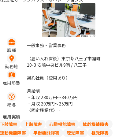
一般事務・営業事務
職種
（雇い入れ直後）東京都八王子市旭町
10-3 安嶋中央ビル9階 / 八王子
勤務地
契約社員（登用あり）
雇用形態
月給制
・年収
230万円〜340万円
・月収
20万円〜25万円
給与
〈固定残業代〉
雇用実績
下限額：15,300円(固定残業時間10時間
相当分)
下肢障害
上肢障害
心臓機能障害
体幹機能障害
上限額：18,100 円(固定残業時間10時間
運動機能障害
平衡機能障害
聴覚障害
視覚障害
相当分)