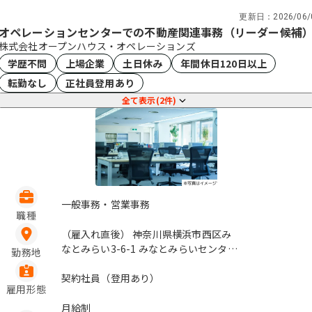
〈モデル年収〉
更新日：
2026/06/
・入社5年 マネジメント職 年収400万
オペレーションセンターでの不動産関連事務（リーダー候補
・入社3年 一般職 年収300万
株式会社オープンハウス・オペレーションズ
※長期就業していただくため、積極的な
学歴不問
上場企業
土日休み
年間休日120日以上
正社員登用を実施しております。
転勤なし
正社員登用あり
〈正社員登用実績〉
全て表示(2件)
・2023年度実績 11名
・2024年度実績 10名
・2025年度見込み 9名
一般事務・営業事務
職種
（雇入れ直後） 神奈川県横浜市西区み
なとみらい3-6-1 みなとみらいセンター
勤務地
ビル8階 （変更の範囲） なし / みなとみ
らい
契約社員（登用あり）
雇用形態
月給制