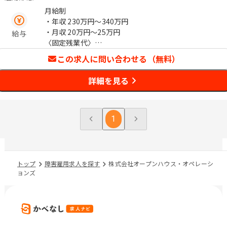
月給制
・年収
230万円〜340万円
・月収
20万円〜25万円
給与
〈固定残業代〉
下限額：15、300円(固定残業時間10時
この求人に問い合わせる（無料）
間相当分)
上限額：18、100 円(固定残業時間10時
詳細を見る
間相当分)
〈モデル年収〉
・入社5年 マネジメント職 年収400万
1
・入社3年 一般職 年収300万
※長期就業していただくため、積極的な
正社員登用を実施しております。
トップ
障害雇用求人を探す
株式会社オープンハウス・オペレーシ
〈正社員登用実績〉
ョンズ
・2023年度実績 11名
・2024年度実績 10名
・2025年度見込み 9名