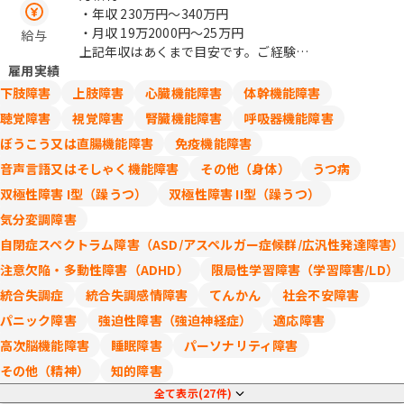
・年収
230万円〜340万円
・月収
19万2000円〜25万円
給与
上記年収はあくまで目安です。ご経験や
雇用実績
スキルにより判断いたします。
※長期就業していただくため、積極的な
下肢障害
上肢障害
心臓機能障害
体幹機能障害
正社員登用を実施しております。
聴覚障害
視覚障害
腎臓機能障害
呼吸器機能障害
ぼうこう又は直腸機能障害
免疫機能障害
月給下限：192,000円（基本給額：
178,100円 固定残業代：13,900円（固
音声言語又はそしゃく機能障害
その他（身体）
うつ病
定残業時間10時間相当分）
双極性障害 I型（躁うつ）
双極性障害 II型（躁うつ）
月収上限：250,000円（基本給額：
気分変調障害
231,900円 固定残業代：18,100円（固
定残業時間10時間相当分）
自閉症スペクトラム障害（ASD/アスペルガー症候群/広汎性発達障害
注意欠陥・多動性障害（ADHD）
限局性学習障害（学習障害/LD）
統合失調症
統合失調感情障害
てんかん
社会不安障害
〈モデル年収〉
・入社5年 マネジメント職 年収400
パニック障害
強迫性障害（強迫神経症）
適応障害
万
高次脳機能障害
睡眠障害
パーソナリティ障害
・入社3年 一般職 年収300万
その他（精神）
知的障害
全て表示(27件)