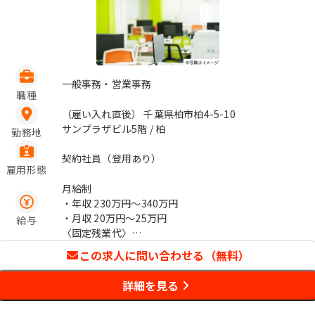
一般事務・営業事務
職種
（雇い入れ直後） 千葉県柏市柏4-5-10
サンプラザビル5階 / 柏
勤務地
契約社員（登用あり）
雇用形態
月給制
・年収
230万円〜340万円
・月収
20万円〜25万円
給与
〈固定残業代〉
下限額：15、300円(固定残業時間10時
この求人に問い合わせる（無料）
間相当分)
上限額：18、100 円(固定残業時間10時
詳細を見る
間相当分)