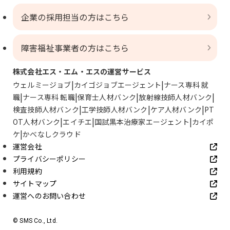
企業の採用担当の方はこちら
障害福祉事業者の方はこちら
株式会社エス・エム・エスの運営サービス
ウェルミージョブ
カイゴジョブエージェント
ナース専科 就
職
ナース専科 転職
保育士人材バンク
放射線技師人材バンク
検査技師人材バンク
工学技師人材バンク
ケア人材バンク
PT
OT人材バンク
エイチエ
国試黒本治療家エージェント
カイポ
ケ
かべなしクラウド
運営会社
プライバシーポリシー
利用規約
サイトマップ
運営へのお問い合わせ
© SMS Co., Ltd.