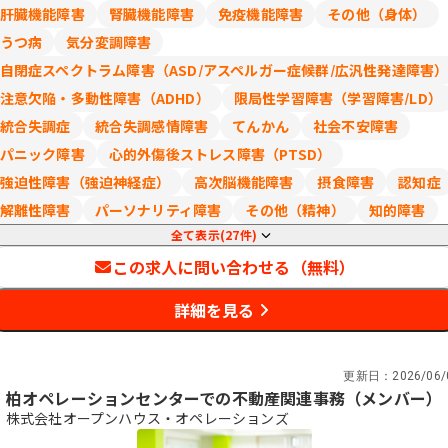
肝臓機能障害
腎臓機能障害
免疫機能障害
その他（身体）
〈モデル年収〉
うつ病
気分変調障害
・入社5年 マネジメント職 年収400万
自閉症スペクトラム障害（ASD/アスペルガー症候群/広汎性発達障害
・入社3年 一般職 年収300万
注意欠陥・多動性障害（ADHD）
限局性学習障害（学習障害/LD）
※長期就業していただくため、積極的な
正社員登用を実施しております。
統合失調症
統合失調感情障害
てんかん
社会不安障害
パニック障害
心的外傷後ストレス障害（PTSD）
〈正社員登用実績〉
強迫性障害（強迫神経症）
高次脳機能障害
摂食障害
認知症
・2023年度実績 11名
・2024年度実績 10名
解離性障害
パーソナリティ障害
その他（精神）
知的障害
・2025年度見込み 9名
全て表示(27件)
この求人に問い合わせる（無料）
詳細を見る
更新日：
2026/06/
柏オペレーションセンターでの不動産関連事務（メンバー）
株式会社オープンハウス・オペレーションズ