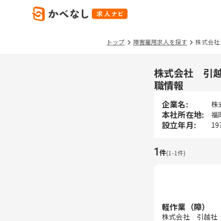
トップ
障害雇用求人を探す
株式会社
株式会社 引
職情報
企業名:
株
本社所在地:
福
設立年月:
19
1
件
(
1
-
1
件)
軽作業（障）
株式会社 引越社