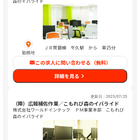
森のイバライド
ＪＲ常磐線 牛久駅 から 車25分
勤務地
この求人に問い合わせる（無料）
詳細を見る
更新日：
2025/07/25
（障）広報補佐作業／こもれび森のイバライド
株式会社ワールドインテック ＰＭ事業本部 こもれび
森のイバライド