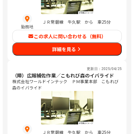
ＪＲ常磐線 牛久駅 から 車25分
勤務地
この求人に問い合わせる（無料）
詳細を見る
更新日：
2025/04/25
（障）広報補佐作業／こもれび森のイバライド
株式会社ワールドインテック ＰＭ事業本部 こもれび
森のイバライド
ＪＲ常磐線 牛久駅 から 車25分