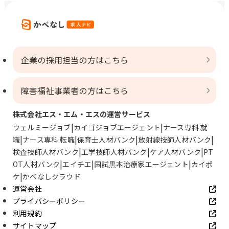
企業の採用担当の方はこちら
障害福祉事業者の方はこちら
株式会社エス・エム・エスの運営サービス
ウェルミージョブ
カイゴジョブエージェント
ナース専科 就
職
ナース専科 転職
保育士人材バンク
放射線技師人材バンク
検査技師人材バンク
工学技師人材バンク
ケア人材バンク
PT
OT人材バンク
エイチエ
国試黒本治療家エージェント
カイポ
ケ
かべなしクラウド
運営会社
プライバシーポリシー
利用規約
サイトマップ