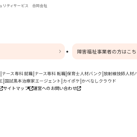
ュリティサービス 合同会社
障害福祉事業者の方はこち
ト
ナース専科 就職
ナース専科 転職
保育士人材バンク
放射線技師人材
エ
国試黒本治療家エージェント
カイポケ
かべなしクラウド
サイトマップ
運営へのお問い合わせ