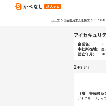
トップ
障害雇用求人を探す
アイセキ
アイセキュリ
企業名:
ア
本社所在地:
鹿
設立年月:
20
2
件
(
1
-
2
件)
（障）警備員及
アイセキュリティ