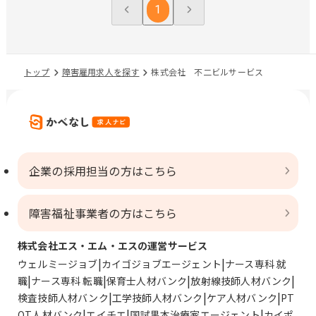
1
トップ
障害雇用求人を探す
株式会社 不二ビルサービス
企業の採用担当の方はこちら
障害福祉事業者の方はこちら
株式会社エス・エム・エスの運営サービス
ウェルミージョブ
カイゴジョブエージェント
ナース専科 就
職
ナース専科 転職
保育士人材バンク
放射線技師人材バンク
検査技師人材バンク
工学技師人材バンク
ケア人材バンク
PT
OT人材バンク
エイチエ
国試黒本治療家エージェント
カイポ