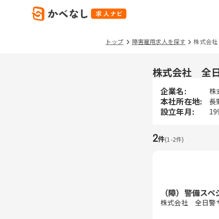
トップ
障害雇用求人を探す
株式会社
株式会社 全
企業名:
株
本社所在地:
長
設立年月:
19
2
件
(
1
-
2
件)
（障）警備スペ
株式会社 全日警