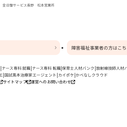
 全日警サービス長野 松本営業所
障害福祉事業者の方はこち
ト
ナース専科 就職
ナース専科 転職
保育士人材バンク
放射線技師人材
エ
国試黒本治療家エージェント
カイポケ
かべなしクラウド
サイトマップ
運営へのお問い合わせ