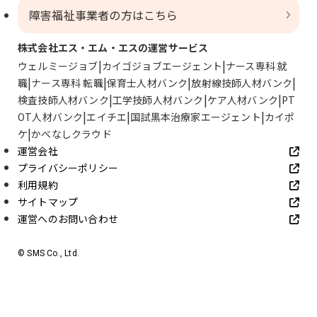
障害福祉事業者の方はこちら
株式会社エス・エム・エスの運営サービス
ウェルミージョブ
カイゴジョブエージェント
ナース専科 就
職
ナース専科 転職
保育士人材バンク
放射線技師人材バンク
検査技師人材バンク
工学技師人材バンク
ケア人材バンク
PT
OT人材バンク
エイチエ
国試黒本治療家エージェント
カイポ
ケ
かべなしクラウド
運営会社
プライバシーポリシー
利用規約
サイトマップ
運営へのお問い合わせ
© SMS Co., Ltd.