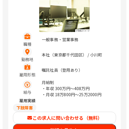
一般事務・営業事務
職種
本社（東京都千代田区） / 小川町
勤務地
嘱託社員（登用あり）
雇用形態
月給制
・年収
300万円〜408万円
給与
・月収
18万800円〜25万2000円
雇用実績
下肢障害
この求人に問い合わせる（無料）