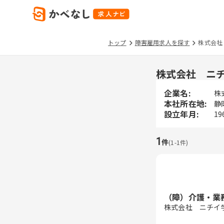
トップ
障害雇用求人を探す
株式会社
株式会社 ニ
企業名:
株
本社所在地:
静
設立年月:
19
1
件
(
1
-
1
件)
（障）介護・業
株式会社 ニチイ