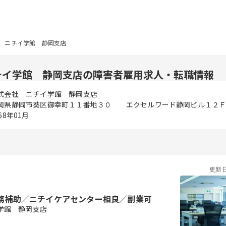
 ニチイ学館 静岡支店
チイ学館 静岡支店の障害者雇用求人・転職情報
式会社 ニチイ学館 静岡支店
岡県静岡市葵区御幸町１１番地３０ エクセルワード静岡ビル１２
68年01月
更新
務補助／ニチイケアセンター相良／副業可
学館 静岡支店