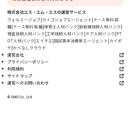
株式会社エス・エム・エスの運営サービス
ウェルミージョブ
カイゴジョブエージェント
ナース専科 就
職
ナース専科 転職
保育士人材バンク
放射線技師人材バンク
検査技師人材バンク
工学技師人材バンク
ケア人材バンク
PT
OT人材バンク
エイチエ
国試黒本治療家エージェント
カイポ
ケ
かべなしクラウド
運営会社
プライバシーポリシー
利用規約
サイトマップ
運営へのお問い合わせ
© SMS Co., Ltd.