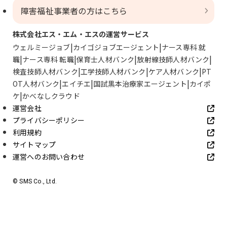
障害福祉事業者の方はこちら
株式会社エス・エム・エスの運営サービス
ウェルミージョブ
カイゴジョブエージェント
ナース専科 就
職
ナース専科 転職
保育士人材バンク
放射線技師人材バンク
検査技師人材バンク
工学技師人材バンク
ケア人材バンク
PT
OT人材バンク
エイチエ
国試黒本治療家エージェント
カイポ
ケ
かべなしクラウド
運営会社
プライバシーポリシー
利用規約
サイトマップ
運営へのお問い合わせ
© SMS Co., Ltd.