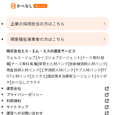
企業の採用担当の方はこちら
障害福祉事業者の方はこちら
株式会社エス・エム・エスの運営サービス
ウェルミージョブ
カイゴジョブエージェント
ナース専科 就
職
ナース専科 転職
保育士人材バンク
放射線技師人材バンク
検査技師人材バンク
工学技師人材バンク
ケア人材バンク
PT
OT人材バンク
エイチエ
国試黒本治療家エージェント
カイポ
ケ
かべなしクラウド
運営会社
プライバシーポリシー
利用規約
サイトマップ
運営へのお問い合わせ