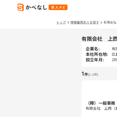
トップ
障害雇用求人を探す
有限会社
有限会社 上
企業名:
有
本社所在地:
広
設立年月:
20
1
件
(
1
-
1
件)
（障）一般事務
有限会社 上西（