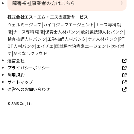
障害福祉事業者の方はこちら
株式会社エス・エム・エスの運営サービス
ウェルミージョブ
カイゴジョブエージェント
ナース専科 就
職
ナース専科 転職
保育士人材バンク
放射線技師人材バンク
検査技師人材バンク
工学技師人材バンク
ケア人材バンク
PT
OT人材バンク
エイチエ
国試黒本治療家エージェント
カイポ
ケ
かべなしクラウド
運営会社
プライバシーポリシー
利用規約
サイトマップ
運営へのお問い合わせ
© SMS Co., Ltd.